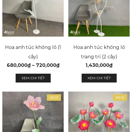
Hoa anh túc khổng lồ (1
Hoa anh túc khổng lồ
cây)
trang trí (2 cây)
680,000
₫
–
720,000
₫
1,430,000
₫
XEM CHI TIẾT
XEM CHI TIẾT
NEW
NEW