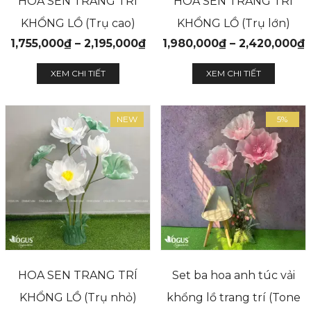
HOA SEN TRANG TRÍ
HOA SEN TRANG TRÍ
KHỔNG LỒ (Trụ cao)
KHỔNG LỒ (Trụ lớn)
1,755,000
₫
–
2,195,000
₫
1,980,000
₫
–
2,420,000
₫
XEM CHI TIẾT
XEM CHI TIẾT
NEW
5%
HOA SEN TRANG TRÍ
Set ba hoa anh túc vải
KHỔNG LỒ (Trụ nhỏ)
khổng lồ trang trí (Tone