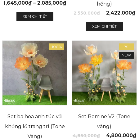
1,645,000
₫
–
2,085,000
₫
hồng)
2,422,000
₫
2,550,000
₫
XEM CHI TIẾT
XEM CHI TIẾT
100%
1%
NEW
Set ba hoa anh túc vải
Set Bemine V2 (Tone
khổng lồ trang trí (Tone
vàng)
4,800,000
₫
4,850,000
₫
Vàng)