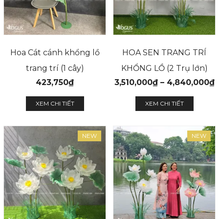
Hoa Cát cánh khổng lồ
HOA SEN TRANG TRÍ
trang trí (1 cây)
KHỔNG LỒ (2 Trụ lớn)
423,750
₫
3,510,000
₫
–
4,840,000
₫
XEM CHI TIẾT
XEM CHI TIẾT
NEW
NEW