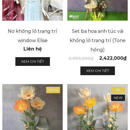
Nơ khổng lồ trang trí
Set ba hoa anh túc vải
window Elise
khổng lồ trang trí (Tone
Liên hệ
hồng)
2,422,000
₫
2,550,000
₫
XEM CHI TIẾT
XEM CHI TIẾT
100%
1%
NEW