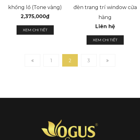
khổng lồ (Tone vàng)
đèn trang trí window cửa
2,375,000
₫
hàng
Liên hệ
XEM CHI TIẾT
XEM CHI TIẾT
1
2
3