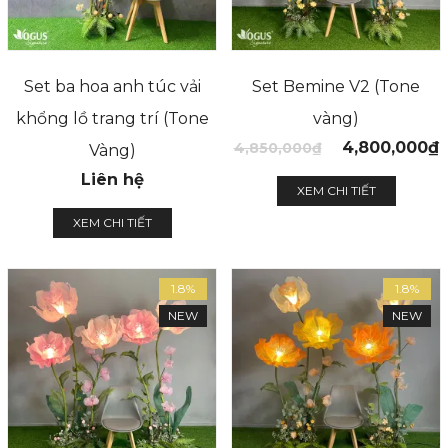
Set ba hoa anh túc vải
Set Bemine V2 (Tone
khổng lồ trang trí (Tone
vàng)
4,800,000
₫
4,850,000
₫
Vàng)
Liên hệ
XEM CHI TIẾT
XEM CHI TIẾT
1.8%
1.8%
NEW
NEW