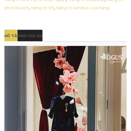
photobooth
,
trang trí tết
,
trang trí window cửa hàng
MÔ TẢ
ĐÁNH GIÁ (0)