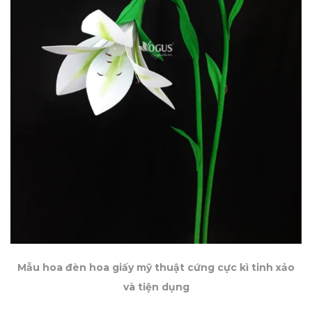
Mẫu hoa đèn hoa giấy mỹ thuật cứng cực kì tinh xảo
và tiện dụng