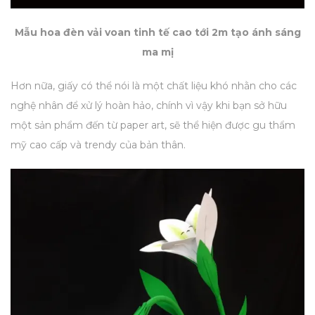
Mẫu hoa đèn vải voan tinh tế cao tới 2m tạo ánh sáng
ma mị
Hơn nữa, giấy có thể nói là một chất liệu khó nhằn cho các
nghệ nhân để xử lý hoàn hảo, chính vì vậy khi bạn sở hữu
một sản phẩm đến từ paper art, sẽ thể hiện được gu thẩm
mỹ cao cấp và trendy của bản thân.