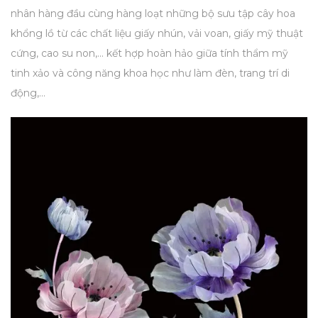
nhân hàng đầu cùng hàng loạt những bộ sưu tập cây hoa
khổng lồ từ các chất liệu giấy nhún, vải voan, giấy mỹ thuật
cứng, cao su non,... kết hợp hoàn hảo giữa tính thẩm mỹ
tinh xảo và công năng khoa học như làm đèn, trang trí di
động,...