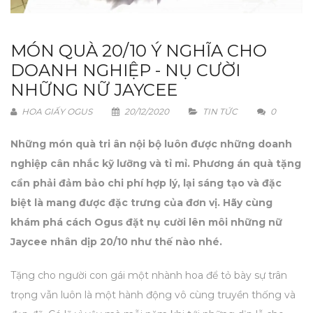
MÓN QUÀ 20/10 Ý NGHĨA CHO
DOANH NGHIỆP - NỤ CƯỜI
NHỮNG NỮ JAYCEE
HOA GIẤY OGUS
20/12/2020
TIN TỨC
0
Những món quà tri ân nội bộ luôn được những doanh
nghiệp cân nhắc kỹ lưỡng và tỉ mỉ. Phương án quà tặng
cần phải đảm bảo chi phí hợp lý, lại sáng tạo và đặc
biệt là mang được đặc trưng của đơn vị. Hãy cùng
khám phá cách Ogus đặt nụ cười lên môi những nữ
Jaycee nhân dịp 20/10 như thế nào nhé.
Tặng cho người con gái một nhành hoa để tỏ bày sự trân
trọng vẫn luôn là một hành động vô cùng truyền thống và