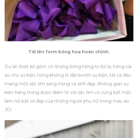
Tới lên form bông hoa hoàn chỉnh.
Dự án thiết kế gồm có những bông hồng to bó lẻ, hồng cài
áo cho sự kiện, hồng khổng lồ đặt booth sự kiện, tất cả đều
mang một sắc tím sang trọng và xinh đẹp. Không gian sự
kiện trang trọng được điểm tô với sắc tím vô cùng bắt mắt,
làm nổi bật vẻ đẹp của những người phụ nữ trong màu áo
JCI.