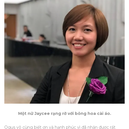
Một nữ Jaycee rạng rỡ với bông hoa cài áo.
Ogus vô cùng biết ơn và hạnh phúc vì đã nhận được rất