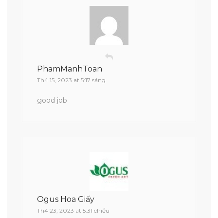
PhamManhToan
Th4 15, 2023 at 5:17 sáng
good job
Ogus Hoa Giấy
Th4 23, 2023 at 5:31 chiều