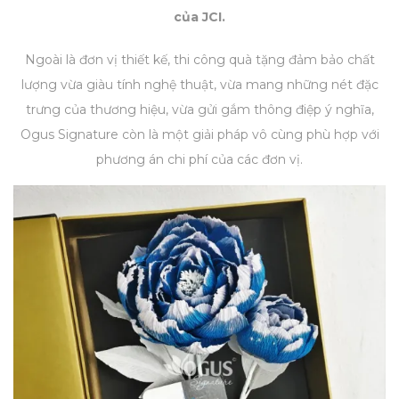
của JCI.
Ngoài là đơn vị thiết kế, thi công quà tặng đảm bảo chất
lượng vừa giàu tính nghệ thuật, vừa mang những nét đặc
trưng của thương hiệu, vừa gửi gắm thông điệp ý nghĩa,
Ogus Signature còn là một giải pháp vô cùng phù hợp với
phương án chi phí của các đơn vị.