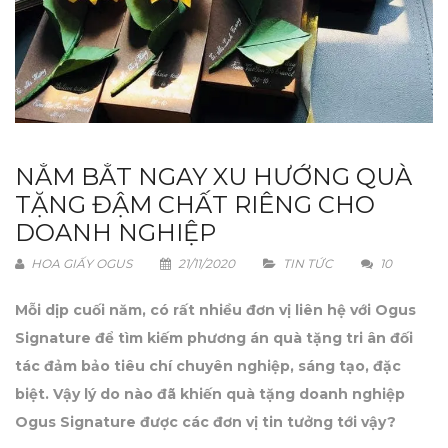
NẮM BẮT NGAY XU HƯỚNG QUÀ
TẶNG ĐẬM CHẤT RIÊNG CHO
DOANH NGHIỆP
HOA GIẤY OGUS
21/11/2020
TIN TỨC
10
Mỗi dịp cuối năm, có rất nhiều đơn vị liên hệ với Ogus
Signature để tìm kiếm phương án quà tặng tri ân đối
tác đảm bảo tiêu chí chuyên nghiệp, sáng tạo, đặc
biệt. Vậy lý do nào đã khiến quà tặng doanh nghiệp
Ogus Signature được các đơn vị tin tưởng tới vậy?