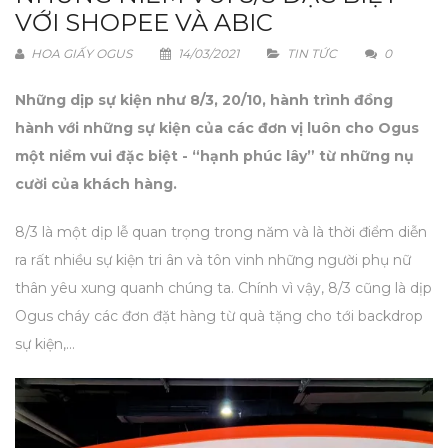
VỚI SHOPEE VÀ ABIC
HOA GIẤY OGUS
14/03/2021
TIN TỨC
0
Những dịp sự kiện như 8/3, 20/10, hành trình đồng
hành với những sự kiện của các đơn vị luôn cho Ogus
một niềm vui đặc biệt - “hạnh phúc lây” từ những nụ
cười của khách hàng.
8/3 là một dịp lễ quan trọng trong năm và là thời điểm diễn
ra rất nhiều sự kiện tri ân và tôn vinh những người phụ nữ
thân yêu xung quanh chúng ta. Chính vì vậy, 8/3 cũng là dịp
Ogus cháy các đơn đặt hàng từ quà tặng cho tới backdrop
sự kiện,...