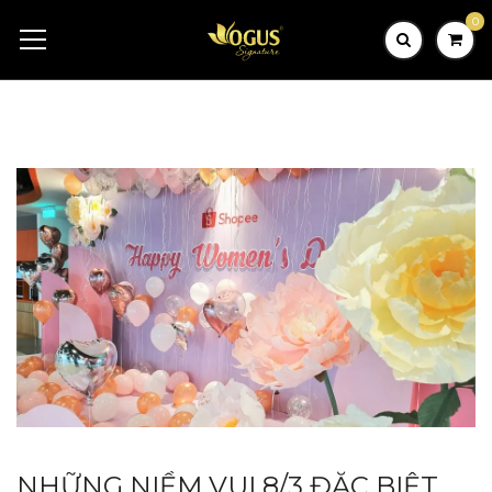
0
NHỮNG NIỀM VUI 8/3 ĐẶC BIỆT