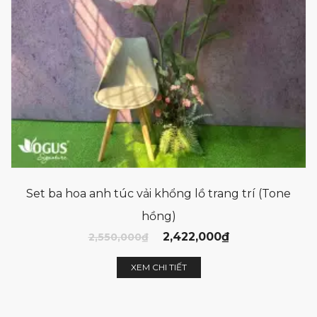
Set ba hoa anh túc vải khổng lồ trang trí (Tone
hồng)
2,422,000
₫
2,550,000
₫
XEM CHI TIẾT