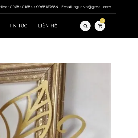
tline : 0968401684 / 0968163684
Email: ogus.vn@gmail.com
0
TIN TỨC
LIÊN HỆ