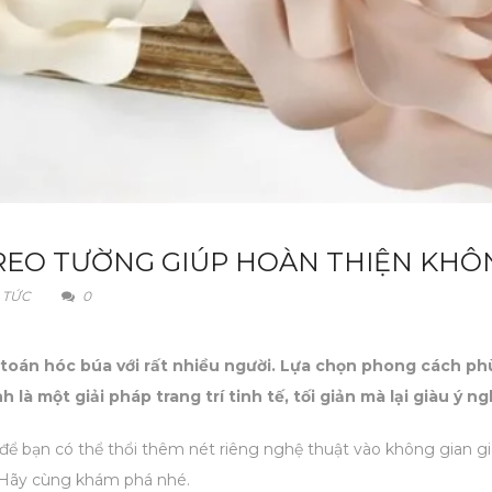
REO TƯỜNG GIÚP HOÀN THIỆN KHÔN
 TỨC
0
i toán hóc búa với rất nhiều người. Lựa chọn phong cách p
à một giải pháp trang trí tinh tế, tối giản mà lại giàu ý n
ể bạn có thể thổi thêm nét riêng nghệ thuật vào không gian gi
. Hãy cùng khám phá nhé.