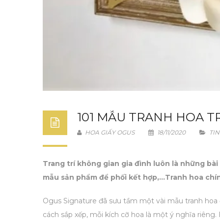
101 MẪU TRANH HOA T
HOA GIẤY OGUS
18/11/2020
TIN
Trang trí không gian gia đình luôn là những bà
mẫu sản phẩm để phối kết hợp,…Tranh hoa chính l
Ogus Signature đã sưu tầm một vài mẫu tranh hoa đ
cách sắp xếp, mỗi kích cỡ hoa là một ý nghĩa riêng