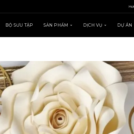
Ho
BỘ SƯU TẬP
SẢN PHẨM
DỊCH VỤ
DỰ ÁN