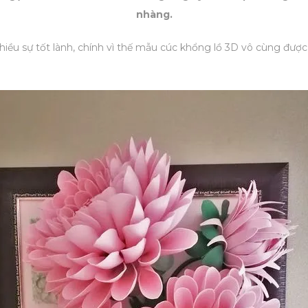
nhàng.
hiều sự tốt lành, chính vì thế mẫu cúc khổng lồ 3D vô cùng được