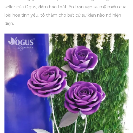
seller của Ogus, đảm bảo toát lên trọn vẹn sự mỹ miều của
loài hoa tình yêu, tô thắm cho bất cứ sự kiện nào nó hiện
diện.