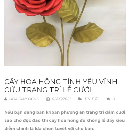
CÂY HOA HỒNG TÌNH YÊU VĨNH
CỬU TRANG TRÍ LỄ CƯỚI
HOA GIẤY OGUS
02/03/2021
TIN TỨC
0
Nếu bạn đang băn khoăn phương án trang trí đám cưới
sao cho độc đáo thì cây hoa hồng đỏ khổng lồ đầy kiều
diễm chính là lựa chọn tuyệt vời cho bạn.