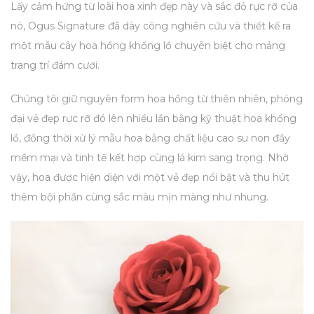
Lấy cảm hứng từ loài hoa xinh đẹp này và sắc đỏ rực rỡ của
nó, Ogus Signature đã dày công nghiên cứu và thiết kế ra
một mẫu cây hoa hồng khổng lồ chuyên biệt cho mảng
trang trí đám cưới.
Chúng tôi giữ nguyên form hoa hồng từ thiên nhiên, phóng
đại vẻ đẹp rực rỡ đó lên nhiều lần bằng kỹ thuật hoa khổng
lồ, đồng thời xử lý mẫu hoa bằng chất liệu cao su non đầy
mềm mại và tinh tế kết hợp cùng lá kim sang trọng. Nhờ
vậy, hoa được hiện diện với một vẻ đẹp nổi bật và thu hút
thêm bội phần cùng sắc màu mịn màng như nhung.