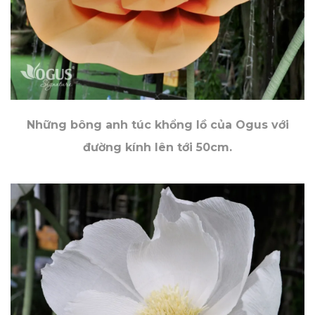
Những bông anh túc khổng lồ của Ogus với
đường kính lên tới 50cm.