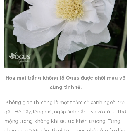
Hoa mai trắng khổng lồ Ogus được phối màu vô
cùng tinh tế.
Không gian thi công là một thảm cỏ xanh ngoài trời
gần Hồ Tây, lộng gió, ngập ánh nắng và vô cùng thơ
mộng trong không khí set up khẩn trương. Từng
chậu hoa được cắm tỉ mỉ, từng góc nhỏ của sân dần