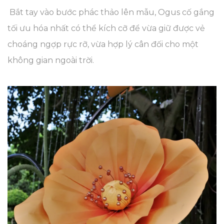
Bắt tay vào bước phác thảo lên mẫu, Ogus cố gắng
tối ưu hóa nhất có thể kích cỡ để vừa giữ được vẻ
choáng ngợp rực rỡ, vừa hợp lý cân đối cho một
không gian ngoài trời.