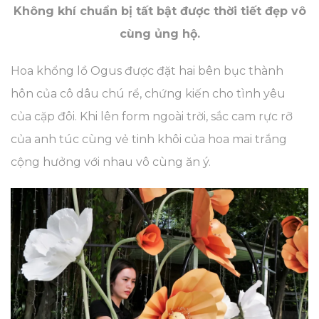
Không khí chuẩn bị tất bật được thời tiết đẹp vô
cùng ủng hộ.
Hoa khổng lồ Ogus được đặt hai bên bục thành
hôn của cô dâu chú rể, chứng kiến cho tình yêu
của cặp đôi. Khi lên form ngoài trời, sắc cam rực rỡ
của anh túc cùng vẻ tinh khôi của hoa mai trắng
cộng hưởng với nhau vô cùng ăn ý.