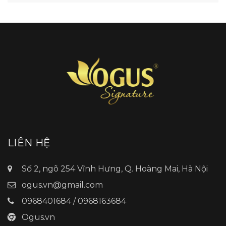
LIÊN HỆ
Số 2, ngõ 254 Vĩnh Hưng, Q. Hoàng Mai, Hà Nội
ogus.vn@gmail.com
0968401684 / 0968163684
Ogus.vn