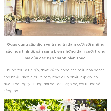
Ogus cung cấp dịch vụ trang trí đám cưới với những
sắc hoa tinh tế, sẵn sàng biến những đám cưới trong
mơ của các bạn thành hiện thực.
Chúng tôi đã tư vấn, thiết kế, thi công các mẫu hoa décor
cho nhiều đám cưới và may mắn giúp nhiều cặp đôi có
được một ngày chung đôi độc đáo, đẹp đẽ, chỉ thuộc về
riêng họ.