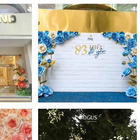
GROUP |
OGUS X PNJ - TRANG TRÍ SỰ
 VĂN
KIỆN 8/3 VỚI HOA HỒNG XANH
 HOA ĐÈN