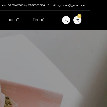
tline : 0968401684 / 0968163684
Email: ogus.vn@gmail.com
0
TIN TỨC
LIÊN HỆ