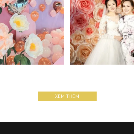
SHOPEE X ABIC -
OGUS X HANOI TOWE
IỀM VUI 8/3 ĐẶC
BACKDROP PHỦ KÍN
I SHOPEE VÀ ABIC
HỒNG TẠI HANOI T
XEM THÊM