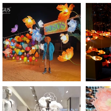
HOA KHỔNG LỒ TRANG TRÍ
OGUS X 
SỰ KIỆN TẠI SA MẠC ĐÁ ĐEN,
TRANG T
NEVADA, MỸ
ĐÀN CÁ