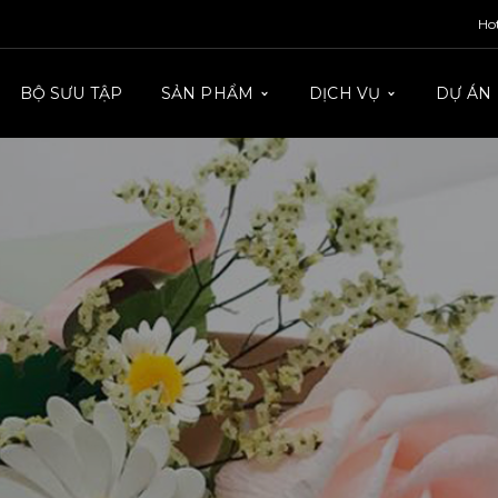
Ho
BỘ SƯU TẬP
SẢN PHẨM
DỊCH VỤ
DỰ ÁN