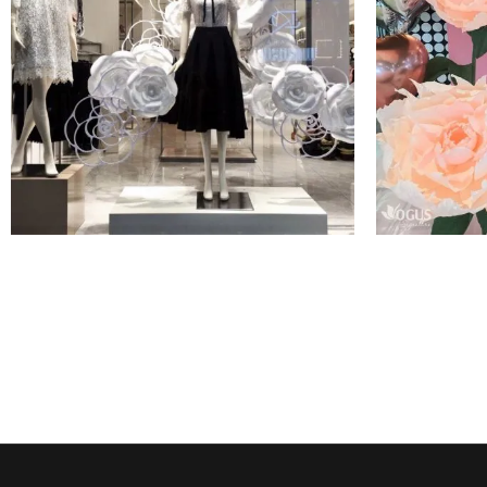
OGUS X ELISE VIETNAM - 110
OGUS X 
BÔNG CAMELLIA DUYÊN
NHỮNG N
DÁNG TRANG TRÍ WINDOW
BIỆT VỚ
STORE ELISE VIETNAM