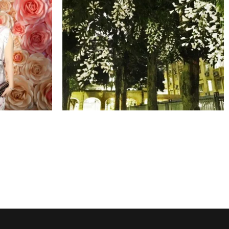
R - 15M2
OGUS X BỆNH VIỆN 108 -
 HOA
OGUS SIGNATURE KHIẾN HOA
OWER
SƯA BUNG NỞ GIỮA THÁNG 11
NHƯ THẾ NÀO?