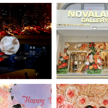
UPGEN VIETNAM -
OGUS X NOVALAND 
RÍ TRUNG THU VỚI
TRANG TRÍ TÒA NHÀ
 CHÉP TRÔNG TRĂNG
PHÒNG VỚI 100 CÂY
LUNG LINH