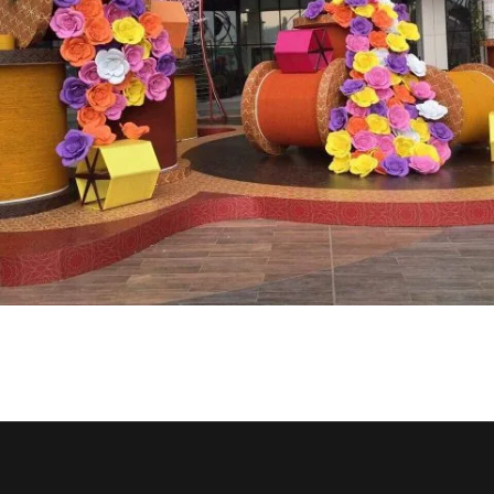
OGUS X AEON MALL - HOA HỒNG KHỔNG
LỒ OGUS TÔ ĐIỂM CHO SẢNH NGOÀI TRỜI
AEON MALL HÀ ĐÔNG