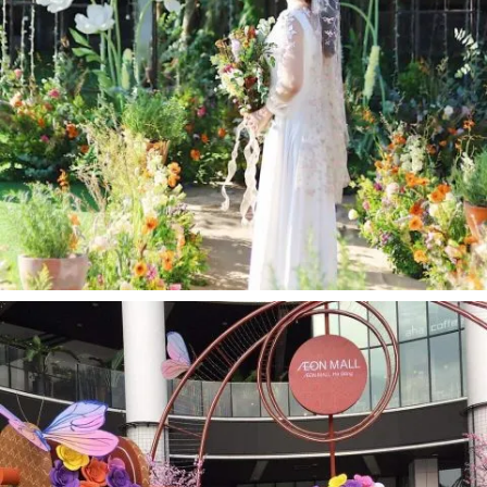
OGUS X THÁNG 12 WEDDING - RỰC RỠ HOA
ANH TÚC KHỔNG LỒ OGUS CHÚC PHÚC
CHO CẶP ĐÔI THÁNG 10