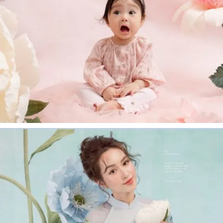
OGUS X PETIT À PETIT - BÉ YÊU LẠC GIỮA
RỪNG HOA KHỔNG LỒ OGUS