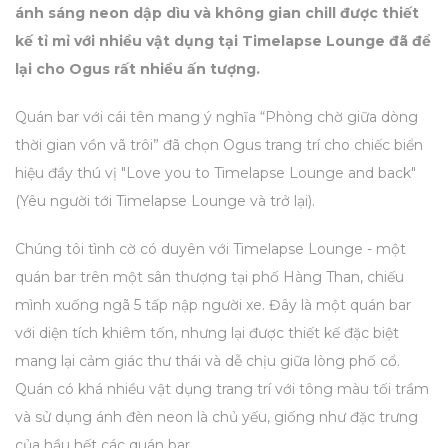
ánh sáng neon dập dìu và không gian chill được thiết
kế tỉ mỉ với nhiều vật dụng tại Timelapse Lounge đã để
lại cho Ogus rất nhiều ấn tượng.
Quán bar với cái tên mang ý nghĩa “Phòng chờ giữa dòng
thời gian vồn vã trôi” đã chọn Ogus trang trí cho chiếc biển
hiệu đầy thú vị "Love you to Timelapse Lounge and back"
(Yêu người tới Timelapse Lounge và trở lại).
Chúng tôi tình cờ có duyên với Timelapse Lounge - một
quán bar trên một sân thượng tại phố Hàng Than, chiếu
mình xuống ngã 5 tấp nập người xe. Đây là một quán bar
với diện tích khiêm tốn, nhưng lại được thiết kế đặc biệt
mang lại cảm giác thư thái và dễ chịu giữa lòng phố cổ.
Quán có khá nhiều vật dụng trang trí với tông màu tối trầm
và sử dụng ánh đèn neon là chủ yếu, giống như đặc trưng
của hầu hết các quán bar.