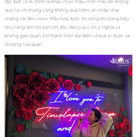
đặc biệt có lẽ chính là khâu chọn màu, một màu đỏ không
quá rực rỡ nhưng cũng không quá trầm, ăn nhập nhịp
nhàng với đèn neon.
Mẫu hoa được thi công lên bảng hiệu
như càng làm nổi bật nét độc đáo của vị trí, ý nghĩa và
không gian quán, trở thành một địa điểm check in được ưa
chuộng của quán.